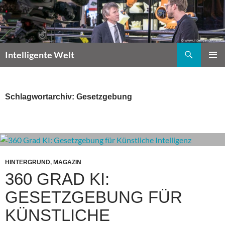
Zum
Inhalt
springen
Suchen
Intelligente Welt
PRIMÄR
MENÜ
Schlagwortarchiv: Gesetzgebung
HINTERGRUND
,
MAGAZIN
360 GRAD KI:
GESETZGEBUNG FÜR
KÜNSTLICHE