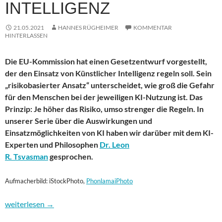
INTELLIGENZ
21.05.2021
HANNES RÜGHEIMER
KOMMENTAR
HINTERLASSEN
Die EU-Kommission hat einen Gesetzentwurf vorgestellt,
der den Einsatz von Künstlicher Intelligenz regeln soll. Sein
„risikobasierter Ansatz“ unterscheidet, wie groß die Gefahr
für den Menschen bei der jeweiligen KI-Nutzung ist. Das
Prinzip: Je höher das Risiko, umso strenger die Regeln. In
unserer Serie über die Auswirkungen und
Einsatzmöglichkeiten von KI haben wir darüber mit
dem KI-
Experten und Philosophen
Dr. Leon
R. Tsvasman
gesprochen.
Aufmacherbild: iStockPhoto,
PhonlamaiPhoto
360 Grad KI: Gesetzgebung für Künstliche Intelligenz
weiterlesen
→