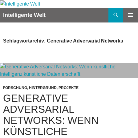
Zum
Inhalt
Suchen
Intelligente Welt
springen
PRIMÄR
MENÜ
Schlagwortarchiv: Generative Adversarial Networks
FORSCHUNG
,
HINTERGRUND
,
PROJEKTE
GENERATIVE
ADVERSARIAL
NETWORKS: WENN
KÜNSTLICHE