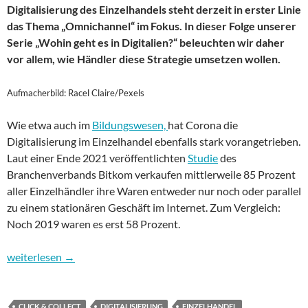
Digitalisierung des Einzelhandels steht derzeit in erster Linie
das Thema „Omnichannel“ im Fokus. In dieser Folge unserer
Serie „Wohin geht es in Digitalien?“ beleuchten wir daher
vor allem, wie Händler diese Strategie umsetzen wollen.
Aufmacherbild: Racel Claire/Pexels
Wie etwa auch im
Bildungswesen,
hat Corona die
Digitalisierung im Einzelhandel ebenfalls stark vorangetrieben.
Laut einer Ende 2021 veröffentlichten
Studie
des
Branchenverbands Bitkom verkaufen mittlerweile 85 Prozent
aller Einzelhändler ihre Waren entweder nur noch oder parallel
zu einem stationären Geschäft im Internet. Zum Vergleich:
Noch 2019 waren es erst 58 Prozent.
Wohin geht es in Digitalien? Folge 15: Digitalisierung im Einze
weiterlesen
→
CLICK & COLLECT
DIGITALISIERUNG
EINZELHANDEL