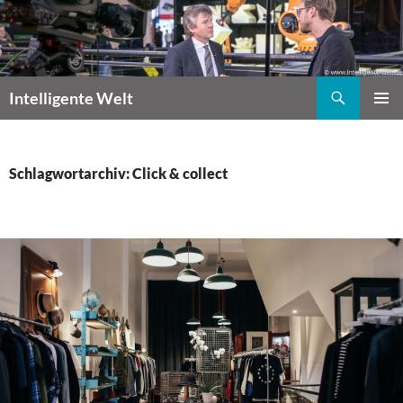
Zum
Inhalt
springen
Suchen
Intelligente Welt
PRIMÄR
MENÜ
Schlagwortarchiv: Click & collect