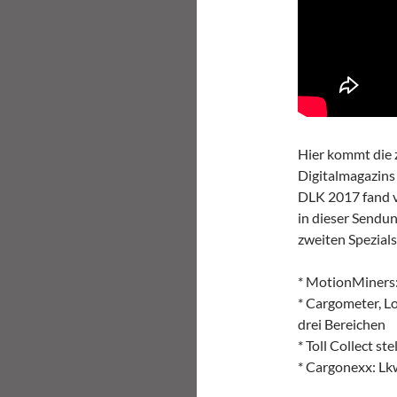
Hier kommt die 
Digitalmagazins
DLK 2017 fand vo
in dieser Sendun
zweiten Spezial
* MotionMiners:
* Cargometer, L
drei Bereichen
* Toll Collect st
* Cargonexx: Lk