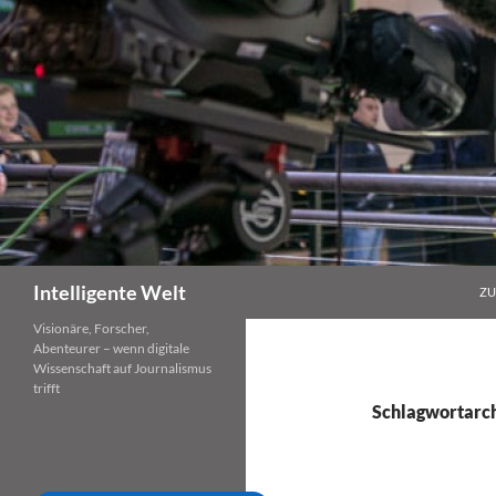
Zum
Inhalt
springen
Suchen
Intelligente Welt
ZU
Visionäre, Forscher,
Abenteurer – wenn digitale
Wissenschaft auf Journalismus
trifft
Schlagwortarc