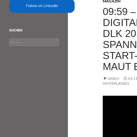
MAGAZIN
Follow on LinkedIn
09:59 
DIGITA
DLK 20
SUCHEN
Suchen
SPANN
nach:
START
MAUT 
VIDEO
03.1
HINTERLASSEN