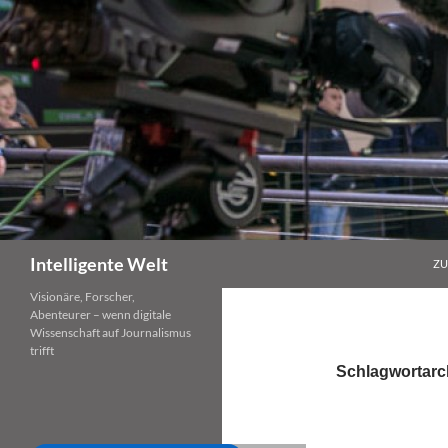
Zum
Inhalt
springen
Suchen
Intelligente Welt
ZU
Visionäre, Forscher,
Abenteurer – wenn digitale
Wissenschaft auf Journalismus
trifft
Schlagwortarch