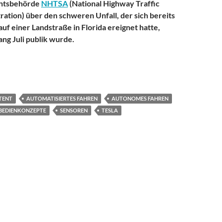
chtsbehörde
NHTSA
(National Highway Traffic
ration) über den schweren Unfall, der sich bereits
auf einer Landstraße in Florida ereignet hatte,
ang Juli publik wurde.
nfall für die Zukunft des autonomen Fahrens bedeutet
TENT
AUTOMATISIERTES FAHREN
AUTONOMES FAHREN
BEDIENKONZEPTE
SENSOREN
TESLA