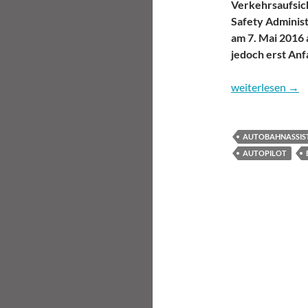
Verkehrsaufsi
Safety Administ
am 7. Mai 2016 
jedoch erst Anf
Was der Tesla-U
weiterlesen
→
AUTOBAHNASSIS
AUTOPILOT