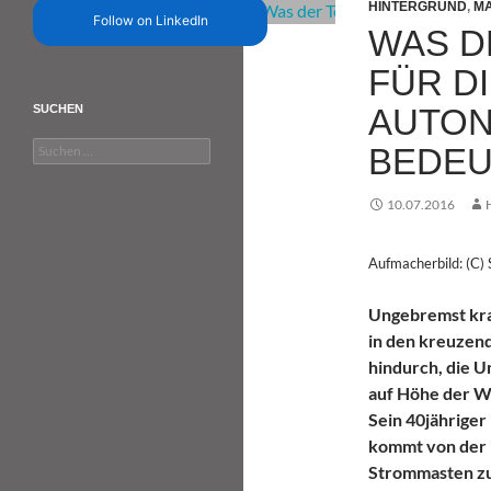
HINTERGRUND
,
MA
Follow on LinkedIn
WAS D
FÜR D
AUTON
SUCHEN
Suchen
BEDEU
nach:
10.07.2016
Aufmacherbild: (C)
Ungebremst kra
in den kreuzen
hindurch, die U
auf Höhe der W
Sein 40jähriger 
kommt von der 
Strommasten zu