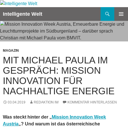
Zum
Inhalt
Suchen
Intelligente Welt
springen
PRIMÄR
MENÜ
MAGAZIN
MIT MICHAEL PAULA IM
GESPRÄCH: MISSION
INNOVATION FÜR
NACHHALTIGE ENERGIE
03.04.2019
REDAKTION IW
KOMMENTAR HINTERLASSEN
Was steckt hinter der „
Mission Innovation Week
Austria
„? Und warum ist das österreichische