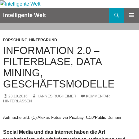
Zum
Inhalt
Suchen
Intelligente Welt
springen
PRIMÄR
MENÜ
FORSCHUNG
,
HINTERGRUND
INFORMATION 2.0 –
FILTERBLASE, DATA
MINING,
GESCHÄFTSMODELLE
23.10.2016
HANNES RÜGHEIMER
KOMMENTAR
HINTERLASSEN
Aufmacherbild: (C) Alexas Fotos via Pixabay, CC0/Public Domain
Social Media und das Internet haben die Art