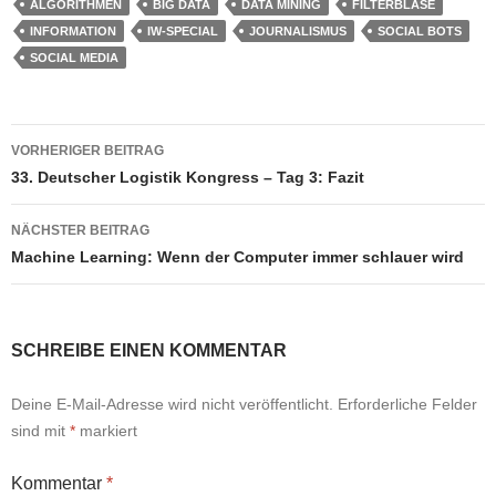
ALGORITHMEN
BIG DATA
DATA MINING
FILTERBLASE
INFORMATION
IW-SPECIAL
JOURNALISMUS
SOCIAL BOTS
SOCIAL MEDIA
Beitragsnavigation
VORHERIGER BEITRAG
33. Deutscher Logistik Kongress – Tag 3: Fazit
NÄCHSTER BEITRAG
Machine Learning: Wenn der Computer immer schlauer wird
SCHREIBE EINEN KOMMENTAR
Deine E-Mail-Adresse wird nicht veröffentlicht.
Erforderliche Felder
sind mit
*
markiert
Kommentar
*