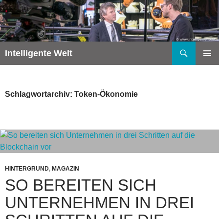
Zum
Inhalt
springen
Suchen
Intelligente Welt
PRIMÄR
MENÜ
Schlagwortarchiv: Token-Ökonomie
HINTERGRUND
,
MAGAZIN
SO BEREITEN SICH
UNTERNEHMEN IN DREI