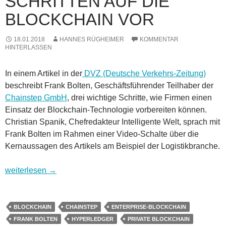
SCHRITTEN AUF DIE
BLOCKCHAIN VOR
18.01.2018
HANNES RÜGHEIMER
KOMMENTAR
HINTERLASSEN
In einem Artikel in der
DVZ (Deutsche Verkehrs-Zeitung)
beschreibt Frank Bolten, Geschäftsführender Teilhaber der
Chainstep GmbH
, drei wichtige Schritte, wie Firmen einen
Einsatz der Blockchain-Technologie vorbereiten können.
Christian Spanik, Chefredakteur Intelligente Welt, sprach mit
Frank Bolten im Rahmen einer Video-Schalte über die
Kernaussagen des Artikels am Beispiel der Logistikbranche.
So bereiten sich Unternehmen in drei Schritten auf die Blockc
weiterlesen
→
BLOCKCHAIN
CHAINSTEP
ENTERPRISE-BLOCKCHAIN
FRANK BOLTEN
HYPERLEDGER
PRIVATE BLOCKCHAIN