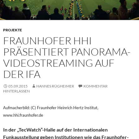
PROJEKTE
FRAUNHOFER HHI
PRÄSENTIERT PANORAMA-
VIDEOSTREAMING AUF
DER IFA
05.09.2015
HANNES RÜGHEIMER
KOMMENTAR
HINTERLASSEN
Aufmacherbild: (C) Fraunhofer Heinrich Hertz Institut,
www.hhi.fraunhofer.de
In der „TecWatch”-Halle auf der Internationalen
Funkausstellung geben Institutionen wie das Fraunhofer-