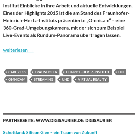
Institut Einblicke in ihre Arbeit und aktuelle Entwicklungen.
Eines der Highlights 2015 ist die am Stand des Fraunhofer-
Heinrich-Hertz-Instituts präsentierte „Omnicam“ – eine
360-Grad-Umgebungskamera, mit der sich zum Beispiel
Live-Events als Rundum-Panorama übertragen lassen.
Fraunhofer HHI präsentiert Panorama-Videostreaming auf der 
weiterlesen
→
CARL ZEISS
FRAUNHOFER
HEINRICH-HERTZ-INSTITUT
HHI
OMNICAM
STREAMING
UHD
VIRTUAL REALITY
PARTNERSEITE: WWW.DIGISAURIER.DE: DIGISAURIER
Schottland: Silicon Glen – ein Traum von Zukunft