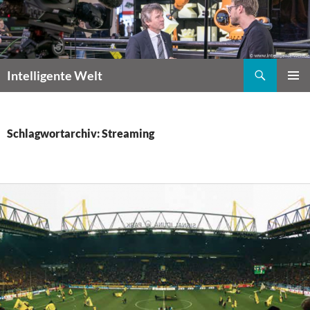
Zum
Inhalt
springen
Suchen
Intelligente Welt
PRIMÄR
MENÜ
Schlagwortarchiv: Streaming