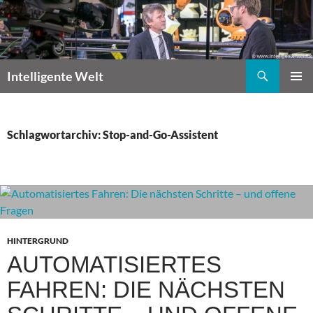
Zum
Inhalt
springen
Suchen
Intelligente Welt
PRIMÄR
MENÜ
Schlagwortarchiv: Stop-and-Go-Assistent
HINTERGRUND
AUTOMATISIERTES
FAHREN: DIE NÄCHSTEN