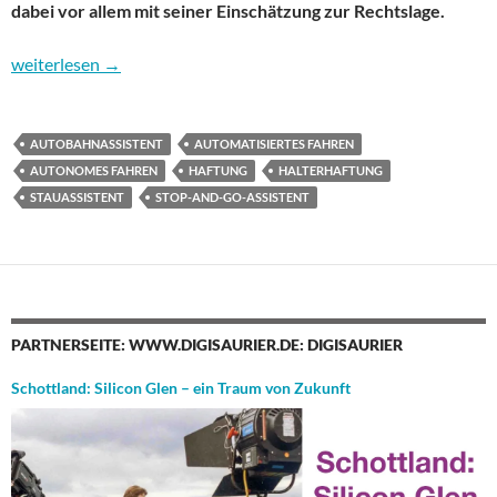
dabei vor allem mit seiner Einschätzung zur Rechtslage.
Automatisiertes Fahren: Die nächsten Schritte – und offene Fra
weiterlesen
→
AUTOBAHNASSISTENT
AUTOMATISIERTES FAHREN
AUTONOMES FAHREN
HAFTUNG
HALTERHAFTUNG
STAUASSISTENT
STOP-AND-GO-ASSISTENT
PARTNERSEITE: WWW.DIGISAURIER.DE: DIGISAURIER
Schottland: Silicon Glen – ein Traum von Zukunft