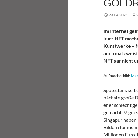
GOLD
23.04.2021
Im Internet geh
kurz NFT mache
Kunstwerke – fü
auch mal zweist
NFT gar nicht u
Aufmacherbild:
Mar
Spätestens seit 
nächste große D
eher schlecht g
gemacht: Vigne
Singapur haben 
Bildern für mehr
Millionen Euro.