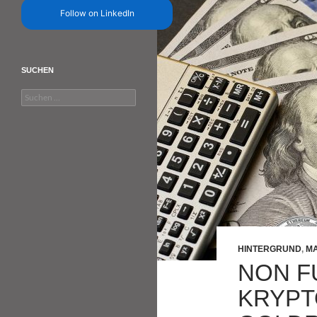
Follow on LinkedIn
SUCHEN
Suchen
nach:
HINTERGRUND
,
MA
NON F
KRYPT