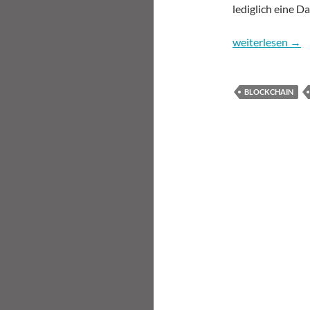
lediglich eine D
Non Fungible To
weiterlesen
→
BLOCKCHAIN