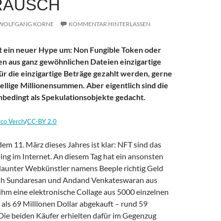
RAUSCH
WOLFGANG KORNE
KOMMENTAR HINTERLASSEN
t ein neuer Hype um: Non Fungible Token oder
n aus ganz gewöhnlichen Dateien einzigartige
r die einzigartige Beträge gezahlt werden, gerne
ellige Millionensummen. Aber eigentlich sind die
nbedingt als Spekulationsobjekte gedacht.
co Verch
/
CC-BY 2.0
dem 11. März dieses Jahres ist klar: NFT sind das
ing im Internet. An diesem Tag hat ein ansonsten
elaunter Webkünstler namens Beeple richtig Geld
sh Sundaresan und Andand Venkateswaran aus
ihm eine elektronische Collage aus 5000 einzelnen
 als 69 Millionen Dollar abgekauft – rund 59
 Die beiden Käufer erhielten dafür im Gegenzug