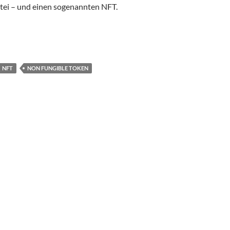
atei – und einen sogenannten NFT.
ken: Der kryptografische Goldrausch
NFT
NON FUNGIBLE TOKEN