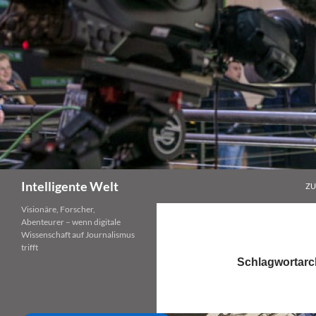
Zum
Inhalt
springen
Suchen
Intelligente Welt
ZU
Visionäre, Forscher,
Abenteurer – wenn digitale
Wissenschaft auf Journalismus
trifft
Schlagwortarc