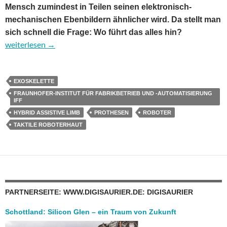
Mensch zumindest in Teilen seinen elektronisch-
mechanischen Ebenbildern ähnlicher wird. Da stellt man
sich schnell die Frage: Wo führt das alles hin?
Mensch und Roboter – eine Annäherung mit vielen Facetten
weiterlesen
→
EXOSKELETTE
FRAUNHOFER-INSTITUT FÜR FABRIKBETRIEB UND -AUTOMATISIERUNG
IFF
HYBRID ASSISTIVE LIMB
PROTHESEN
ROBOTER
TAKTILE ROBOTERHAUT
PARTNERSEITE: WWW.DIGISAURIER.DE: DIGISAURIER
Schottland: Silicon Glen – ein Traum von Zukunft