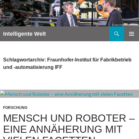
Zum
Inhalt
springen
Suchen
Intelligente Welt
PRIMÄR
MENÜ
Schlagwortarchiv: Fraunhofer-Institut für Fabrikbetrieb
und -automatisierung IFF
FORSCHUNG
MENSCH UND ROBOTER –
EINE ANNÄHERUNG MIT