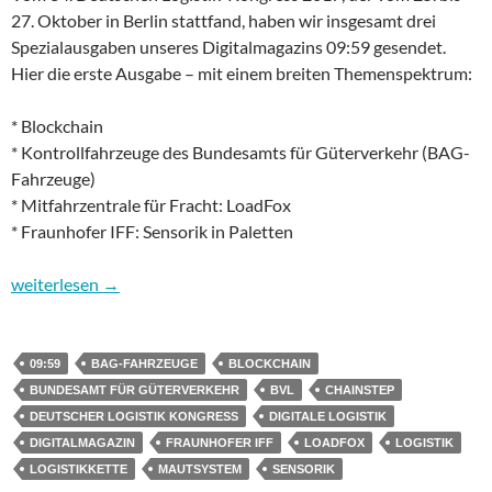
27. Oktober in Berlin stattfand, haben wir insgesamt drei
Spezialausgaben unseres Digitalmagazins 09:59 gesendet.
Hier die erste Ausgabe – mit einem breiten Themenspektrum:
* Blockchain
* Kontrollfahrzeuge des Bundesamts für Güterverkehr (BAG-
Fahrzeuge)
* Mitfahrzentrale für Fracht: LoadFox
* Fraunhofer IFF: Sensorik in Paletten
09:59 – das Digitalmagazin, Spezial DLK 2017 Folge 1: Blockcha
weiterlesen
→
09:59
BAG-FAHRZEUGE
BLOCKCHAIN
BUNDESAMT FÜR GÜTERVERKEHR
BVL
CHAINSTEP
DEUTSCHER LOGISTIK KONGRESS
DIGITALE LOGISTIK
DIGITALMAGAZIN
FRAUNHOFER IFF
LOADFOX
LOGISTIK
LOGISTIKKETTE
MAUTSYSTEM
SENSORIK