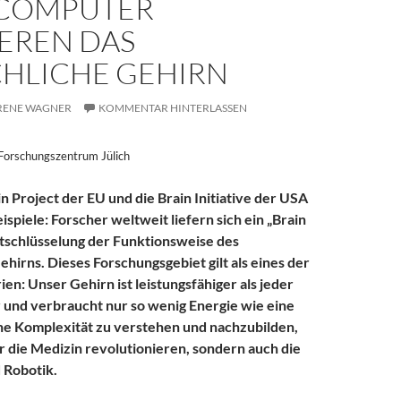
COMPUTER
IEREN DAS
HLICHE GEHIRN
RENE WAGNER
KOMMENTAR HINTERLASSEN
 Forschungszentrum Jülich
 Project der EU und die Brain Initiative der USA
ispiele: Forscher weltweit liefern sich ein „Brain
tschlüsselung der Funktionsweise des
hirns. Dieses Forschungsgebiet gilt als eines der
en: Unser Gehirn ist leistungsfähiger als jeder
und verbraucht nur so wenig Energie wie eine
ne Komplexität zu verstehen und nachzubilden,
r die Medizin revolutionieren, sondern auch die
 Robotik.
Hochtouren: Supercomputer simulieren das menschliche Gehirn