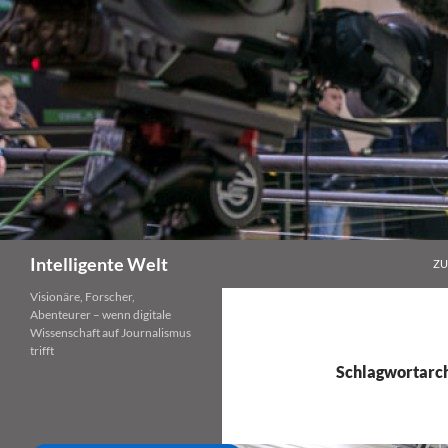
Zum
Inhalt
springen
Suchen
Intelligente Welt
ZU
Visionäre, Forscher,
Abenteurer – wenn digitale
Wissenschaft auf Journalismus
trifft
Schlagwortarch