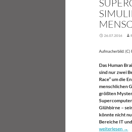
SUPER
SIMUL
MENSC
26.07.2016
Aufmacherbild: (C)
Das Human Brain
sind nur zwei Be
Race“ um die En
menschlichen Ge
größten Mysteri
Supercomputer 
Glühbirne – sei
könnte nicht nu
Bereiche IT und
Brain Race auf 
weiterlesen
→