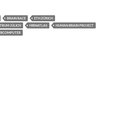
BRAIN RACE
ETH ZÜRICH
TRUM JÜLICH
HIRNATLAS
HUMAN BRAIN PROJECT
ERCOMPUTER