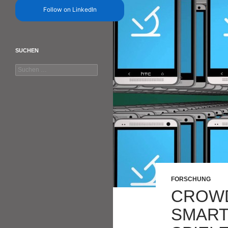
Follow on LinkedIn
SUCHEN
Suchen
nach:
FORSCHUNG
CROWD
SMART