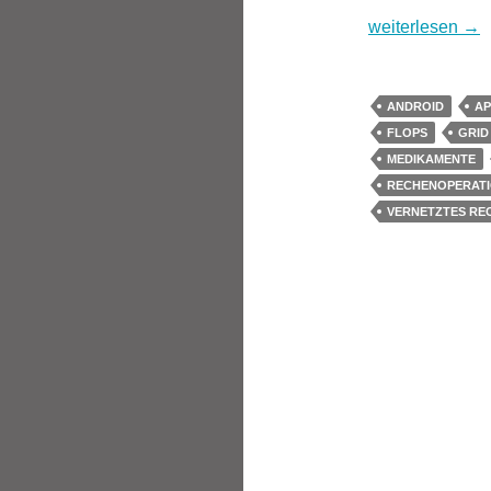
Crowd Computin
weiterlesen
→
ANDROID
AP
FLOPS
GRID
MEDIKAMENTE
RECHENOPERAT
VERNETZTES RE