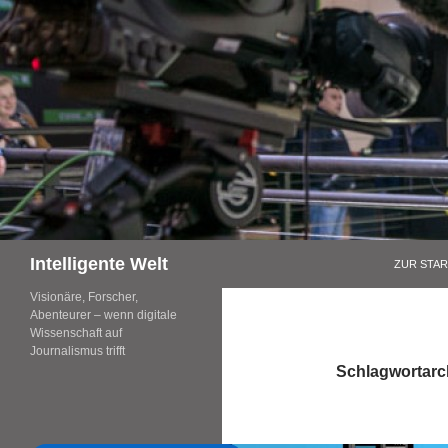
Zum
Inhalt
springen
Suchen
Intelligente Welt
ZUR STAR
Visionäre, Forscher,
Abenteurer – wenn digitale
Wissenschaft auf
Journalismus trifft
Schlagwortarc