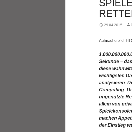
SPIEL
RETTE
29.04.2015
Aufmacherbild: HT
1.000.000.000.
Sekunde – das
diese wahnwitz
wichtigsten D
analysieren. D
Computing: Du
ungenutzte Res
allem von pri
Spielekonsolen
machen Appetit
der Einstieg wa