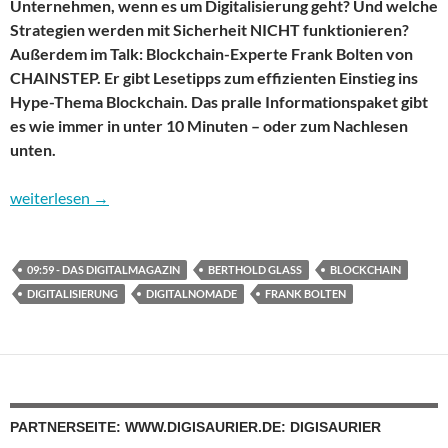
Unternehmen, wenn es um Digitalisierung geht? Und welche
Strategien werden mit Sicherheit NICHT funktionieren?
Außerdem im Talk: Blockchain-Experte Frank Bolten von
CHAINSTEP. Er gibt Lesetipps zum effizienten Einstieg ins
Hype-Thema Blockchain. Das pralle Informationspaket gibt
es wie immer in unter 10 Minuten – oder zum Nachlesen
unten.
09:59 – das Digitalmagazin: Von Digitalisierungs-Tipps bis Block
weiterlesen
→
09:59 - DAS DIGITALMAGAZIN
BERTHOLD GLASS
BLOCKCHAIN
DIGITALISIERUNG
DIGITALNOMADE
FRANK BOLTEN
PARTNERSEITE: WWW.DIGISAURIER.DE: DIGISAURIER