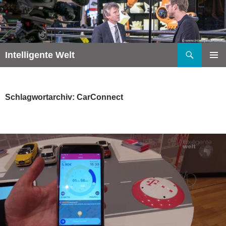
Zum
Inhalt
springen
Suchen
Intelligente Welt
PRIMÄR
MENÜ
Schlagwortarchiv: CarConnect