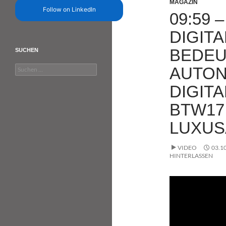
MAGAZIN
Follow on LinkedIn
09:59 
DIGIT
BEDEU
SUCHEN
Suchen
AUTON
nach:
DIGIT
BTW17 
LUXUS
VIDEO
03.1
HINTERLASSEN