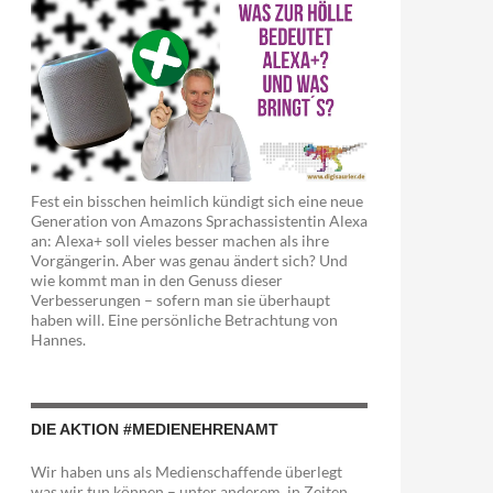
Fest ein bisschen heimlich kündigt sich eine neue
Generation von Amazons Sprachassistentin Alexa
an: Alexa+ soll vieles besser machen als ihre
Vorgängerin. Aber was genau ändert sich? Und
wie kommt man in den Genuss dieser
Verbesserungen – sofern man sie überhaupt
haben will. Eine persönliche Betrachtung von
Hannes.
DIE AKTION #MEDIENEHRENAMT
igitale Fakten zur BTW17 * Audi zeigt Luxusauto der Zukunft
Wir haben uns als Medienschaffende überlegt
was wir tun können – unter anderem in Zeiten