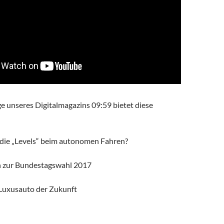
ge unseres Digitalmagazins 09:59 bietet diese
die „Levels“ beim autonomen Fahren?
en zur Bundestagswahl 2017
 Luxusauto der Zukunft
italmagazin: Was bedeuten die Levels beim autonomen Fahren? * D