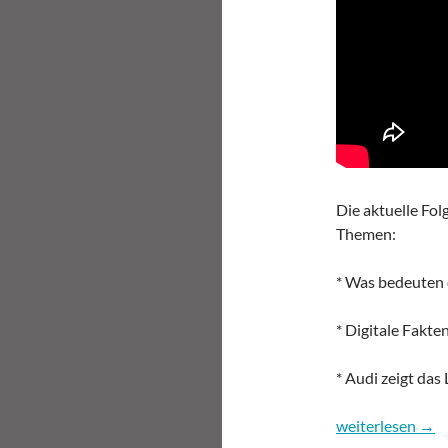
Die aktuelle Fol
Themen:
* Was bedeuten 
* Digitale Fakt
* Audi zeigt das
09:59 – das Dig
weiterlesen
→