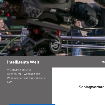
Zum
Inhalt
springen
Suchen
Intelligente Welt
ZU
Visionäre, Forscher,
Abenteurer – wenn digitale
Wissenschaft auf Journalismus
trifft
Schlagwortarc