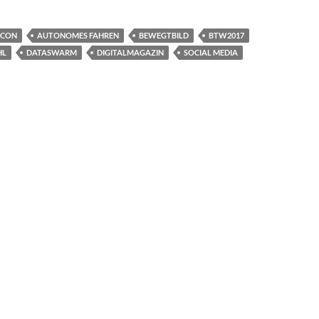
ICON
AUTONOMES FAHREN
BEWEGTBILD
BTW2017
HL
DATASWARM
DIGITALMAGAZIN
SOCIAL MEDIA