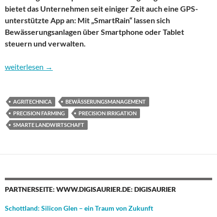
bietet das Unternehmen seit einiger Zeit auch eine GPS-
unterstützte App an: Mit „SmartRain“ lassen sich
Bewässerungsanlagen über Smartphone oder Tablet
steuern und verwalten.
Smart Rain – App-gesteuertes Bewässerungsmanagement in der
weiterlesen
→
AGRITECHNICA
BEWÄSSERUNGSMANAGEMENT
PRECISION FARMING
PRECISION IRRIGATION
SMARTE LANDWIRTSCHAFT
PARTNERSEITE: WWW.DIGISAURIER.DE: DIGISAURIER
Schottland: Silicon Glen – ein Traum von Zukunft