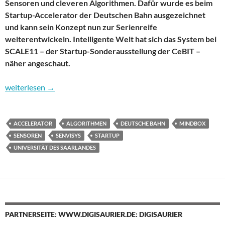
Sensoren und cleveren Algorithmen. Dafür wurde es beim
Startup-Accelerator der Deutschen Bahn ausgezeichnet
und kann sein Konzept nun zur Serienreife
weiterentwickeln. Intelligente Welt hat sich das System bei
SCALE11 – der Startup-Sonderausstellung der CeBIT –
näher angeschaut.
Senvisys: Innovatives Erkennungssystem für Züge und mehr
weiterlesen
→
ACCELERATOR
ALGORITHMEN
DEUTSCHE BAHN
MINDBOX
SENSOREN
SENVISYS
STARTUP
UNIVERSITÄT DES SAARLANDES
PARTNERSEITE: WWW.DIGISAURIER.DE: DIGISAURIER