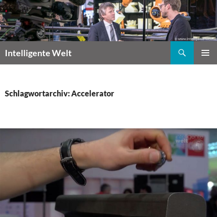
Zum
Inhalt
springen
Suchen
Intelligente Welt
PRIMÄR
MENÜ
Schlagwortarchiv: Accelerator