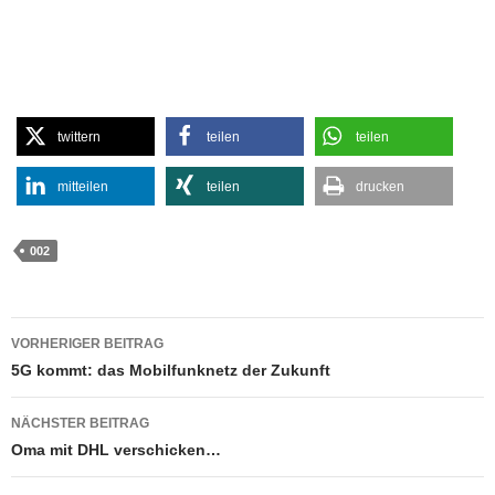
twittern
teilen
teilen
mitteilen
teilen
drucken
002
Beitragsnavigation
VORHERIGER BEITRAG
5G kommt: das Mobilfunknetz der Zukunft
NÄCHSTER BEITRAG
Oma mit DHL verschicken…