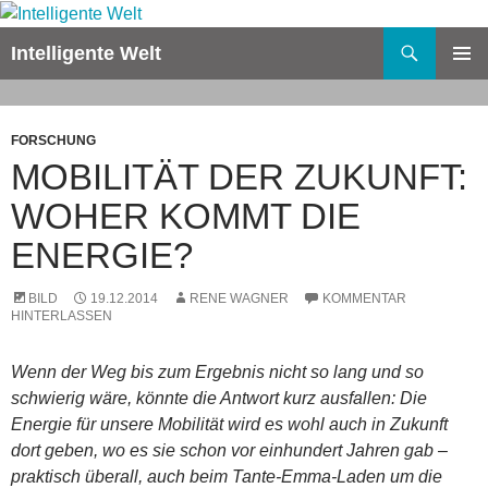
Zum
Inhalt
Suchen
Intelligente Welt
springen
PRIMÄR
MENÜ
FORSCHUNG
MOBILITÄT DER ZUKUNFT:
WOHER KOMMT DIE
ENERGIE?
BILD
19.12.2014
RENE WAGNER
KOMMENTAR
HINTERLASSEN
Wenn der Weg bis zum Ergebnis nicht so lang und so
schwierig wäre, könnte die Antwort kurz ausfallen: Die
Energie für unsere Mobilität wird es wohl auch in Zukunft
dort geben, wo es sie schon vor einhundert Jahren gab –
praktisch überall, auch beim Tante-Emma-Laden um die