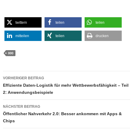
twittern
teilen
teilen
mitteilen
teilen
drucken
000
Beitragsnavigation
VORHERIGER BEITRAG
Effiziente Daten-Logistik für mehr Wettbewerbsfähigkeit – Teil
2: Anwendungsbeispiele
NÄCHSTER BEITRAG
Öffentlicher Nahverkehr 2.0: Besser ankommen mit Apps &
Chips