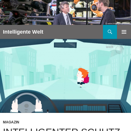
Zum
Inhalt
springen
Suchen
Intelligente Welt
PRIMÄR
MENÜ
MAGAZIN