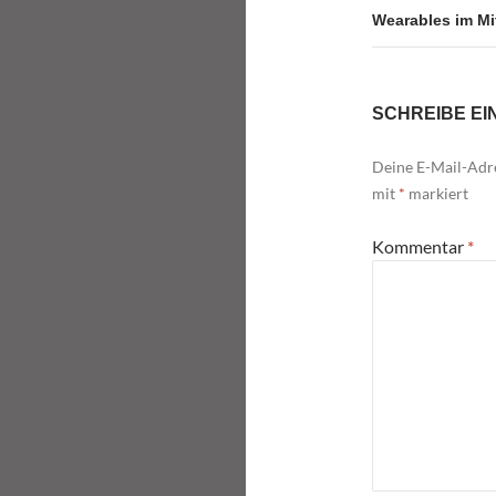
Wearables im Mit
SCHREIBE E
Deine E-Mail-Adre
mit
*
markiert
Kommentar
*