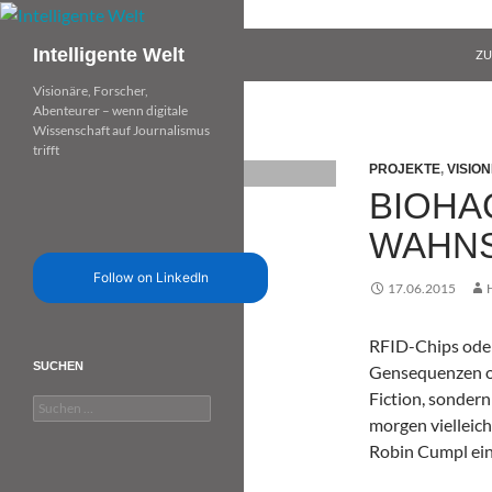
Zum
Inhalt
Suchen
Intelligente Welt
ZU
springen
Visionäre, Forscher,
Abenteurer – wenn digitale
Wissenschaft auf Journalismus
trifft
PROJEKTE
,
VISIO
BIOHA
WAHNS
Follow on LinkedIn
17.06.2015
RFID-Chips oder
SUCHEN
Gensequenzen od
Fiction, sondern
Suchen
morgen vielleic
nach:
Robin Cumpl ei