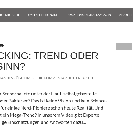
R STARTSEITE
#MEDIENEHRENAMT
09:59 – DAS DIGITALMAGAZIN
VISIONE
NEN
CKING: TREND ODER
INN?
HANNES RÜGHEIMER
KOMMENTAR HINTERLASSEN
 Sensorpakete unter der Haut, selbstgebastelte
er Bakterien? Das ist keine Vision und kein Science-
 für einige Nerd-Pioniere schon heute Realität. Und
ht ein Mega-Trend? In unserem Video gibt Experte
nige Einschätzungen und Antworten dazu…