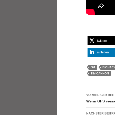
twittern
mitteilen
001
BIOHAC
TIM CANNON
Beitrags
VORHERIGER BEI
Wenn GPS versag
NÄCHSTER BEITR