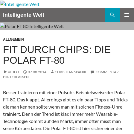
Zum
Inhalt
Suchen
Intelligente Welt
springen
PRIMÄR
MENÜ
ALLGEMEIN
FIT DURCH CHIPS: DIE
POLAR FT-80
VIDEO
07.08.2014
CHRISTIAN SPANIK
KOMMENTAR
HINTERLASSEN
Besser trainieren mit einer Pulsuhr. Beispielsweise der Polar
FT-80. Das klappt. Allerdings gibt es ein paar Tipps und Tricks
die man kennen sollte wenn man mit solchen Fitness-Uhre
trainiert. Denn der Trend ist klar. Immer mehr Wearable-
Technologie kommt auf den Markt, immer öfter misst man
seine Körperdaten. Die Polar FT-80 ist hier sicher einer der