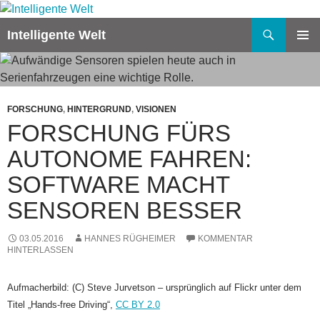
Zum
Inhalt
Suchen
Intelligente Welt
springen
PRIMÄR
MENÜ
FORSCHUNG
,
HINTERGRUND
,
VISIONEN
FORSCHUNG FÜRS
AUTONOME FAHREN:
SOFTWARE MACHT
SENSOREN BESSER
03.05.2016
HANNES RÜGHEIMER
KOMMENTAR
HINTERLASSEN
Aufmacherbild: (C) Steve Jurvetson – ursprünglich auf Flickr unter dem
Titel „Hands-free Driving“,
CC BY 2.0