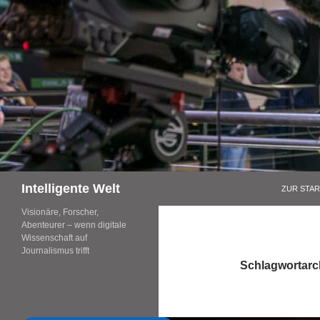
Zum
Inhalt
springen
Suchen
Intelligente Welt
ZUR STAR
Visionäre, Forscher,
Abenteurer – wenn digitale
Wissenschaft auf
Journalismus trifft
Schlagwortarc