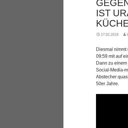
GEGEN
IST UR
KÜCHE
27.02.2018
Diesmal nimmt 
09:59 mit auf e
Dann zu einem 
Social-Media-mä
Abstecher quasi
50er Jahre.