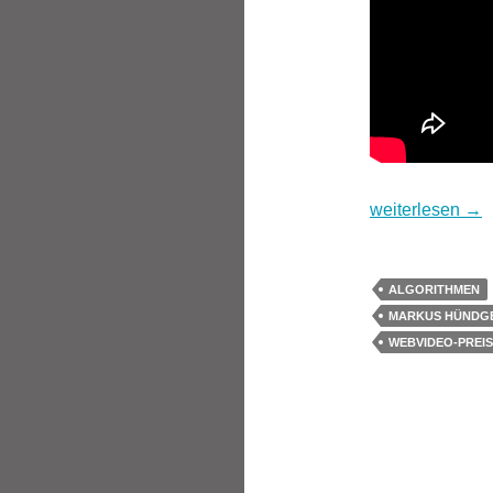
09:59 – das Digi
weiterlesen
→
ALGORITHMEN
MARKUS HÜNDG
WEBVIDEO-PREIS