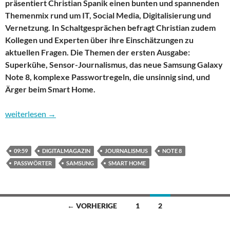
präsentiert Christian Spanik einen bunten und spannenden
Themenmix rund um IT, Social Media, Digitalisierung und
Vernetzung. In Schaltgesprächen befragt Christian zudem
Kollegen und Experten über ihre Einschätzungen zu
aktuellen Fragen. Die Themen der ersten Ausgabe:
Superkühe, Sensor-Journalismus, das neue Samsung Galaxy
Note 8, komplexe Passwortregeln, die unsinnig sind, und
Ärger beim Smart Home.
Premieren-Ausgabe von „09:59 – das Digitalmagazin“: Von Pas
weiterlesen
→
09:59
DIGITALMAGAZIN
JOURNALISMUS
NOTE 8
PASSWÖRTER
SAMSUNG
SMART HOME
Beitragsnavigation
← VORHERIGE
1
2