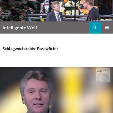
Zum
Inhalt
springen
Suchen
Intelligente Welt
PRIMÄR
MENÜ
Schlagwortarchiv: Passwörter