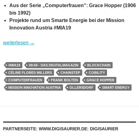
Aus der Serie „Computerfrauen“: Grace Hopper (1906
bis 1992)
Projekte rund um Smarte Energie bei der Mission
Innovation Austria #MIA19
09:59 – das Digitalmagazin: Von Job Hopping, Computerfrau
weiterlesen
→
#MIA19
09:59 - DAS DIGITALMAGAZIN
BLOCKCHAIN
CÉLINE FLORES WILLERS
CHAINSTEP
COBILITY
COMPUTERFRAUEN
FRANK BOLTEN
GRACE HOPPER
MISSION INNOVATION AUSTRIA
OLLERSDORF
SMART ENERGY
PARTNERSEITE: WWW.DIGISAURIER.DE: DIGISAURIER