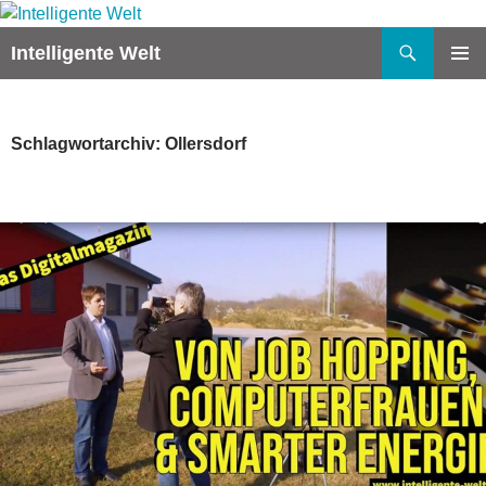
Zum
Inhalt
Suchen
Intelligente Welt
springen
PRIMÄR
MENÜ
Schlagwortarchiv: Ollersdorf