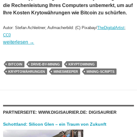
die Rechenleistung Ihres Computers unbemerkt, um auf
Ihre Kosten Krytowährungen wie Bitcoin zu schürfen.
Autor: Stefan Achleitner; Aufmacherbild: (C) Pixabay/
TheDigitalArtist
;
CC0
Kryptomining – Wie Cyber-Angreifer mit Ihrer Hilfe Geld verdi
weiterlesen
→
BITCOIN
DRIVE-BY-MINING
KRYPTOMINING
KRYPTOWÄHRUNGEN
MINESWEEPER
MINING-SCRIPTS
PARTNERSEITE: WWW.DIGISAURIER.DE: DIGISAURIER
Schottland: Silicon Glen – ein Traum von Zukunft