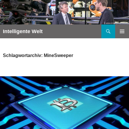
Zum
Inhalt
springen
Suchen
Intelligente Welt
PRIMÄR
MENÜ
Schlagwortarchiv: MineSweeper