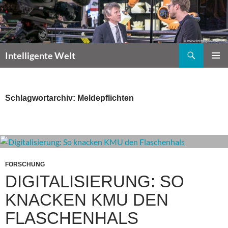
Zum
Inhalt
springen
Suchen
Intelligente Welt
PRIMÄR
MENÜ
Schlagwortarchiv: Meldepflichten
FORSCHUNG
DIGITALISIERUNG: SO
KNACKEN KMU DEN
FLASCHENHALS