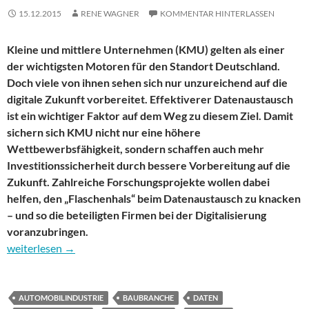
15.12.2015
RENE WAGNER
KOMMENTAR HINTERLASSEN
Kleine und mittlere Unternehmen (KMU) gelten als einer
der wichtigsten Motoren für den Standort Deutschland.
Doch viele von ihnen sehen sich nur unzureichend auf die
digitale Zukunft vorbereitet. Effektiverer Datenaustausch
ist ein wichtiger Faktor auf dem Weg zu diesem Ziel. Damit
sichern sich KMU nicht nur eine höhere
Wettbewerbsfähigkeit, sondern schaffen auch mehr
Investitionssicherheit durch bessere Vorbereitung auf die
Zukunft. Zahlreiche Forschungsprojekte wollen dabei
helfen, den „Flaschenhals“ beim Datenaustausch zu knacken
– und so die beteiligten Firmen bei der Digitalisierung
voranzubringen.
Digitalisierung: So knacken KMU den Flaschenhals
weiterlesen
→
AUTOMOBILINDUSTRIE
BAUBRANCHE
DATEN