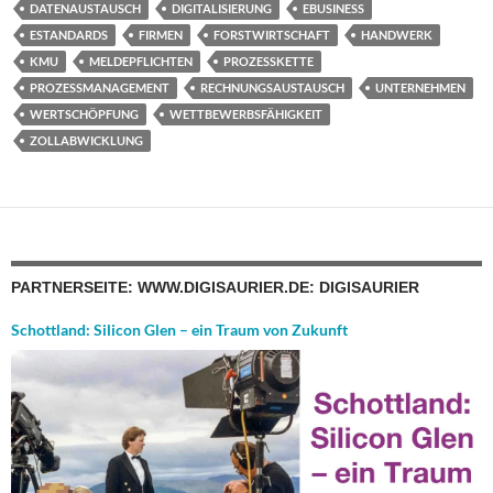
DATENAUSTAUSCH
DIGITALISIERUNG
EBUSINESS
ESTANDARDS
FIRMEN
FORSTWIRTSCHAFT
HANDWERK
KMU
MELDEPFLICHTEN
PROZESSKETTE
PROZESSMANAGEMENT
RECHNUNGSAUSTAUSCH
UNTERNEHMEN
WERTSCHÖPFUNG
WETTBEWERBSFÄHIGKEIT
ZOLLABWICKLUNG
PARTNERSEITE: WWW.DIGISAURIER.DE: DIGISAURIER
Schottland: Silicon Glen – ein Traum von Zukunft