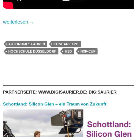
Autonomes Fahren im kleinen Stil – intelligente Fahrzeuge 
weiterlesen
→
AUTONOMES FAHREN
CONCAR EXPO
HOCHSCHULE DÜSSELDORF
HSD
NXP-CUP
PARTNERSEITE: WWW.DIGISAURIER.DE: DIGISAURIER
Schottland: Silicon Glen – ein Traum von Zukunft