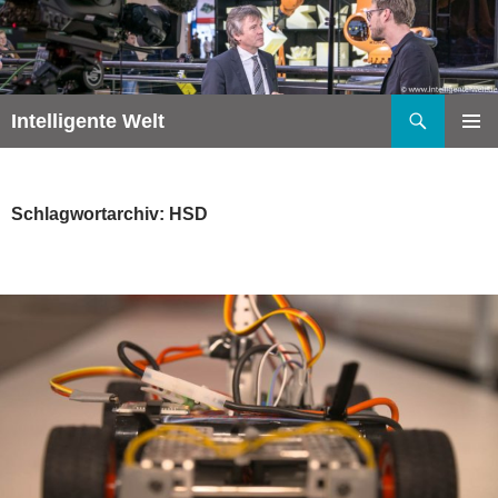
Zum
Inhalt
springen
Suchen
Intelligente Welt
PRIMÄR
MENÜ
Schlagwortarchiv: HSD