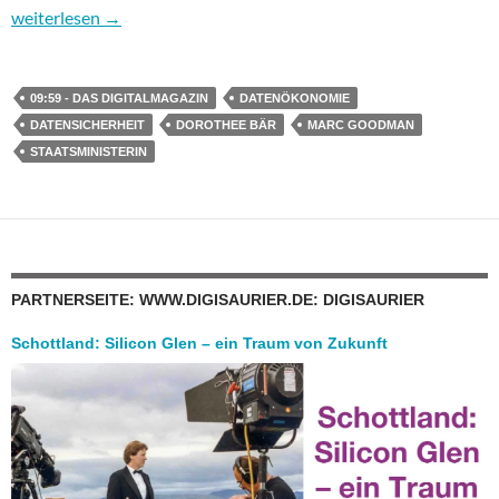
09:59 – das Digitalmagazin: Von Datensicherheit bis digitale Sta
weiterlesen
→
09:59 - DAS DIGITALMAGAZIN
DATENÖKONOMIE
DATENSICHERHEIT
DOROTHEE BÄR
MARC GOODMAN
STAATSMINISTERIN
PARTNERSEITE: WWW.DIGISAURIER.DE: DIGISAURIER
Schottland: Silicon Glen – ein Traum von Zukunft