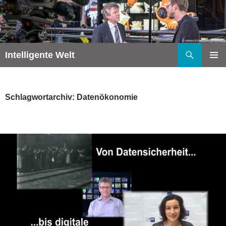
Zum
Inhalt
springen
Suchen
Intelligente Welt
PRIMÄR
MENÜ
Schlagwortarchiv: Datenökonomie