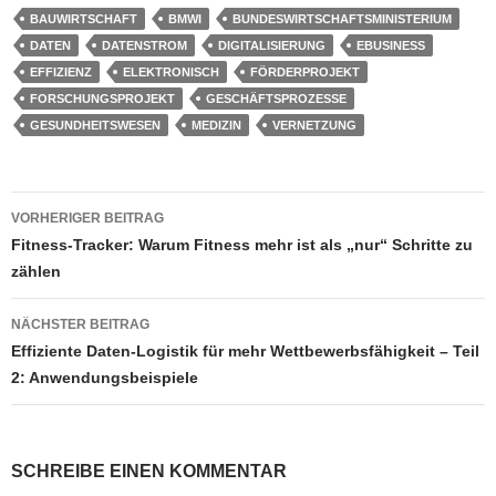
BAUWIRTSCHAFT
BMWI
BUNDESWIRTSCHAFTSMINISTERIUM
DATEN
DATENSTROM
DIGITALISIERUNG
EBUSINESS
EFFIZIENZ
ELEKTRONISCH
FÖRDERPROJEKT
FORSCHUNGSPROJEKT
GESCHÄFTSPROZESSE
GESUNDHEITSWESEN
MEDIZIN
VERNETZUNG
Beitragsnavigation
VORHERIGER BEITRAG
Fitness-Tracker: Warum Fitness mehr ist als „nur“ Schritte zu
zählen
NÄCHSTER BEITRAG
Effiziente Daten-Logistik für mehr Wettbewerbsfähigkeit – Teil
2: Anwendungsbeispiele
SCHREIBE EINEN KOMMENTAR