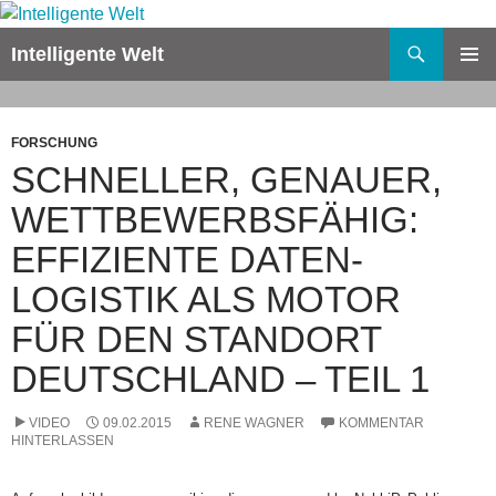
Zum
Inhalt
Suchen
Intelligente Welt
springen
PRIMÄR
MENÜ
FORSCHUNG
SCHNELLER, GENAUER,
WETTBEWERBSFÄHIG:
EFFIZIENTE DATEN-
LOGISTIK ALS MOTOR
FÜR DEN STANDORT
DEUTSCHLAND – TEIL 1
VIDEO
09.02.2015
RENE WAGNER
KOMMENTAR
HINTERLASSEN