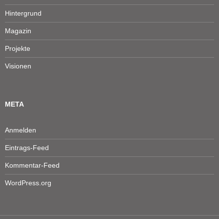
Hintergrund
Magazin
Projekte
Visionen
META
Anmelden
Eintrags-Feed
Kommentar-Feed
WordPress.org
Durch die weitere Nutzung der Seite stimmen Sie der Verwendung von
Cookies zu.
Datenschutz & Cookies