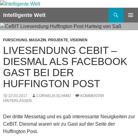
Zum
Inhalt
Suchen
Intelligente Welt
springen
PRIMÄR
MENÜ
FORSCHUNG
,
MAGAZIN
,
PROJEKTE
,
VISIONEN
LIVESENDUNG CEBIT –
DIESMAL ALS FACEBOOK
GAST BEI DER
HUFFINGTON POST
22.03.2017
CORNELIA SCHMID
KOMMENTAR
HINTERLASSEN
Der dritte Messetag und es gab interessante Neuigkeiten zur
CeBIT. Diesmal waren wir zu Gast auf der Seite der
Huffington Post.