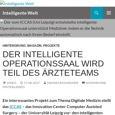
Zum
Inhalt
Suchen
Intelligente Welt
springen
PRIMÄR
MENÜ
HINTERGRUND
,
MAGAZIN
,
PROJEKTE
DER INTELLIGENTE
OPERATIONSSAAL WIRD
TEIL DES ÄRZTETEAMS
VIDEO
17.08.2017
HANNES RÜGHEIMER
KOMMENTAR
HINTERLASSEN
Ein interessantes Projekt zum Thema Digitale Medizin stellt
das
ICCAS
– das Innovation Center Computer Assisted
Surgery – der Universität Leipzig vor: den intelligenten