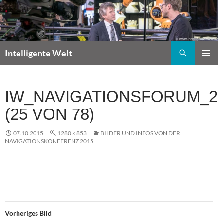
Zum
Inhalt
springen
Suchen
Intelligente Welt
PRIMÄR
MENÜ
IW_NAVIGATIONSFORUM_2
(25 VON 78)
07.10.2015
1280 × 853
BILDER UND INFOS VON DER
NAVIGATIONSKONFERENZ 2015
Vorheriges Bild