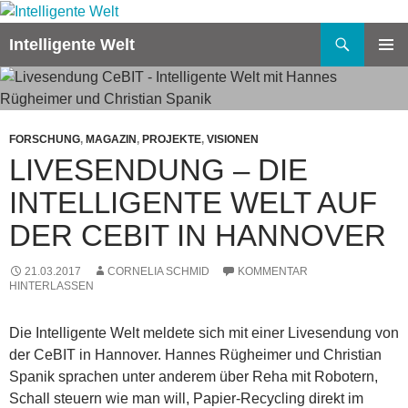
Zum
Inhalt
Suchen
Intelligente Welt
springen
PRIMÄR
MENÜ
FORSCHUNG
,
MAGAZIN
,
PROJEKTE
,
VISIONEN
LIVESENDUNG – DIE
INTELLIGENTE WELT AUF
DER CEBIT IN HANNOVER
21.03.2017
CORNELIA SCHMID
KOMMENTAR
HINTERLASSEN
Die Intelligente Welt meldete sich mit einer Livesendung von
der CeBIT in Hannover. Hannes Rügheimer und Christian
Spanik sprachen unter anderem über Reha mit Robotern,
Schall steuern wie man will, Papier-Recycling direkt im