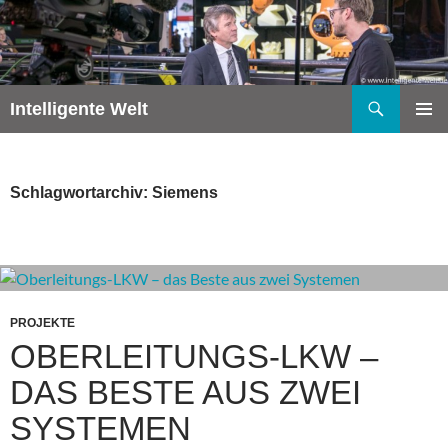
Zum
Inhalt
springen
Suchen
Intelligente Welt
PRIMÄR
MENÜ
Schlagwortarchiv: Siemens
PROJEKTE
OBERLEITUNGS-LKW –
DAS BESTE AUS ZWEI
SYSTEMEN