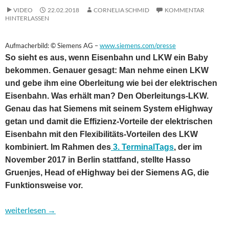
VIDEO
22.02.2018
CORNELIA SCHMID
KOMMENTAR
HINTERLASSEN
Aufmacherbild: © Siemens AG –
www.siemens.com/presse
So sieht es aus, wenn Eisenbahn und LKW ein Baby
bekommen. Genauer gesagt: Man nehme einen LKW
und gebe ihm eine Oberleitung wie bei der elektrischen
Eisenbahn. Was erhält man? Den Oberleitungs-LKW.
Genau das hat Siemens mit seinem System eHighway
getan und damit die Effizienz-Vorteile der elektrischen
Eisenbahn mit den Flexibilitäts-Vorteilen des LKW
kombiniert. Im Rahmen des
3. TerminalTags
, der im
November 2017 in Berlin stattfand, stellte Hasso
Gruenjes, Head of eHighway bei der Siemens AG, die
Funktionsweise vor.
Oberleitungs-LKW – das Beste aus zwei Systemen
weiterlesen
→