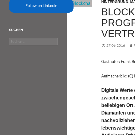
HINTERGRUND
,
MA
Follow on LinkedIn
BLOCK
PROG
VERT
SUCHEN
Suchen
27.06.2016
nach:
Gastautor: Frank 
Aufmacherbild: (C) 
Digitale Werte
zwischengescha
beliebigen Ort 
Diamanten und 
nachvollziehen
lebenswichtige