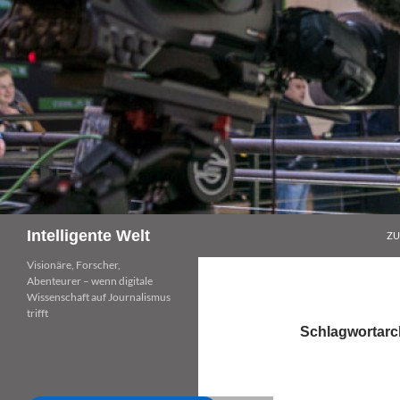
Zum
Inhalt
springen
Suchen
Intelligente Welt
ZU
Visionäre, Forscher,
Abenteurer – wenn digitale
Wissenschaft auf Journalismus
trifft
Schlagwortarch