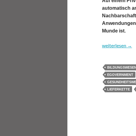
Auf einem Priv
automatisch a
Nachbarschaft 
Anwendungen de
Munde ist.
Blockchain – pr
weiterlesen
→
BILDUNGSWESE
EGOVERNMENT
GESUNDHEITSW
LIEFERKETTE