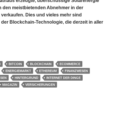
athaus erzeugte, überschüssige Solarenergie
n den meistbietenden Abnehmer in der
verkaufen. Dies und vieles mehr sind
r Blockchain-Technologie, die derzeit in aller
ogrammiertes Vertrauen
N
BITCOIN
BLOCKCHAIN
ECOMMERCE
ENERGIEMARKT
ETHEREUM
FINANZWESEN
ESEN
HINTERGRUND
INTERNET DER DINGE
MAGAZIN
VERSICHERUNGEN