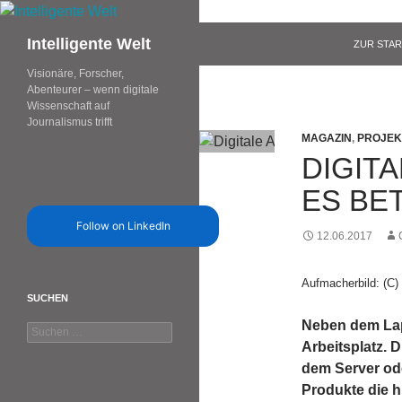
Zum
Inhalt
Suchen
Intelligente Welt
ZUR STAR
springen
Visionäre, Forscher,
Abenteurer – wenn digitale
Wissenschaft auf
Journalismus trifft
MAGAZIN
,
PROJEK
DIGIT
ES BE
Follow on LinkedIn
12.06.2017
Aufmacherbild: (C)
SUCHEN
Neben dem Lap
Suchen
Arbeitsplatz. D
nach:
dem Server ode
Produkte die h