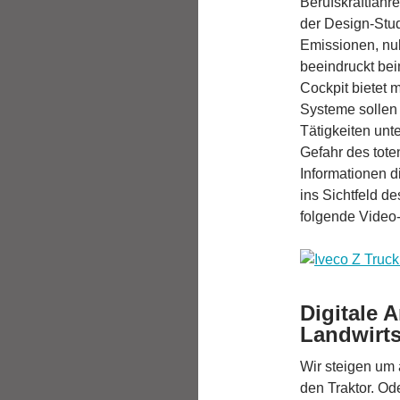
Berufskraftfahre
der Design-Studi
Emissionen, null
beeindruckt bei
Cockpit bietet m
Systeme sollen 
Tätigkeiten unt
Gefahr des tote
Informationen 
ins Sichtfeld de
folgende Video-
Digitale A
Landwirts
Wir steigen um
den Traktor. Od