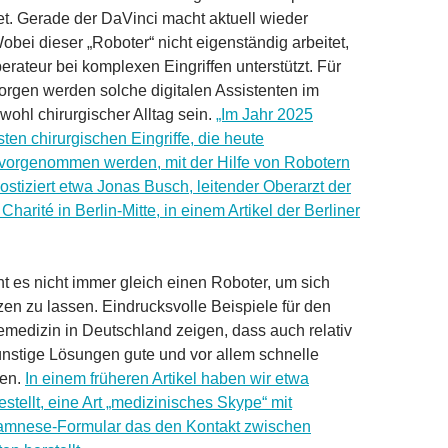
t. Gerade der DaVinci macht aktuell wieder
obei dieser „Roboter“ nicht eigenständig arbeitet,
rateur bei komplexen Eingriffen unterstützt. Für
orgen werden solche digitalen Assistenten im
wohl chirurgischer Alltag sein.
„Im Jahr 2025
ten chirurgischen Eingriffe, die heute
 vorgenommen werden, mit der Hilfe von Robotern
ostiziert etwa Jonas Busch, leitender Oberarzt der
Charité in Berlin-Mitte, in einem Artikel der Berliner
ht es nicht immer gleich einen Roboter, um sich
tzen zu lassen. Eindrucksvolle Beispiele für den
emedizin in Deutschland zeigen, dass auch relativ
nstige Lösungen gute und vor allem schnelle
len.
In einem früheren Artikel haben wir etwa
stellt, eine Art „medizinisches Skype“ mit
namnese-Formular das den Kontakt zwischen