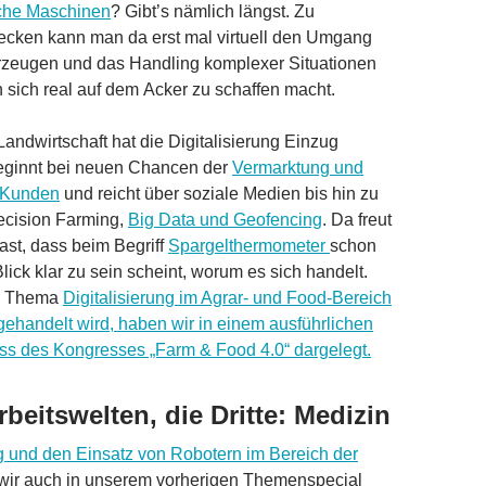
iche Maschinen
? Gibt’s nämlich längst. Zu
cken kann man da erst mal virtuell den Umgang
rzeugen und das Handling komplexer Situationen
sich real auf dem Acker zu schaffen macht.
Landwirtschaft hat die Digitalisierung Einzug
beginnt bei neuen Chancen der
Vermarktung und
 Kunden
und reicht über soziale Medien bis hin zu
cision Farming,
Big Data und Geofencing
. Da freut
ast, dass beim Begriff
Spargelthermometer
schon
lick klar zu sein scheint, worum es sich handelt.
as Thema
Digitalisierung im Agrar- und Food-Bereich
gehandelt wird, haben wir in einem ausführlichen
ass des Kongresses „Farm & Food 4.0“ dargelegt.
rbeitswelten, die Dritte: Medizin
 und den Einsatz von Robotern im Bereich der
ir auch in unserem vorherigen Themenspecial