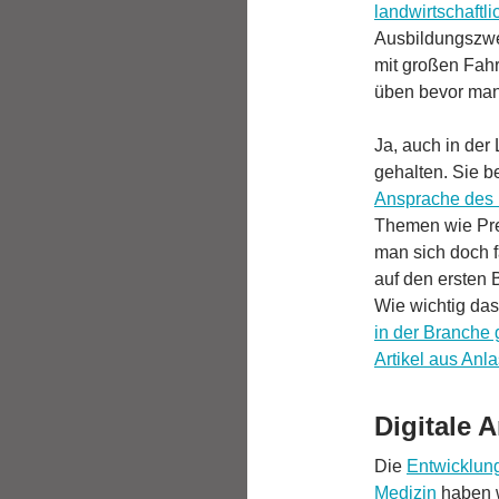
landwirtschaftl
Ausbildungszwe
mit großen Fah
üben bevor man 
Ja, auch in der 
gehalten. Sie 
Ansprache des
Themen wie Pre
man sich doch f
auf den ersten B
Wie wichtig d
in der Branche 
Artikel aus Anl
Digitale A
Die
Entwicklung
Medizin
haben w