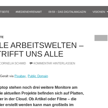
TSEITE
#MEDIENEHRENAMT
09:59 – DAS DIGITALMAGAZIN
VISIONEN
TE
ALE ARBEITSWELTEN –
TRIFFT UNS ALLE
CORNELIA SCHMID
KOMMENTAR HINTERLASSEN
 Geralt via
Pixabay
,
Public Domain
top stehen noch drei weitere Monitore am
ie aktuellen Projekte befinden sich auf Platten,
r in der Cloud. Ob Artikel oder Filme – die
ier erstellt werden kann man großteils im