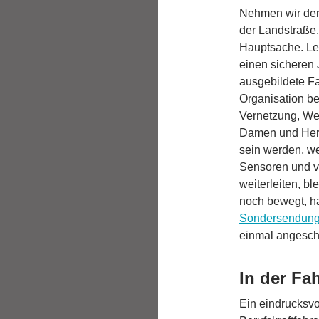
Nehmen wir den 
der Landstraße
Hauptsache. Ler
einen sicheren 
ausgebildete Fa
Organisation 
Vernetzung, We
Damen und Herre
sein werden, wen
Sensoren und v
weiterleiten, b
noch bewegt, h
Sondersendung 
einmal angeschn
In der Fa
Ein eindrucksvo