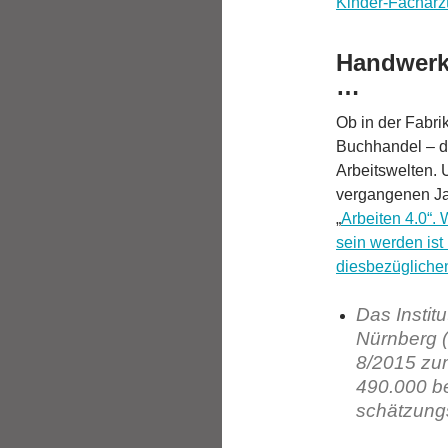
Kinder-Fachärzte
Handwerk,
…
Ob in der Fabrik
Buchhandel – di
Arbeitswelten. 
vergangenen Jahr
„
Arbeiten 4.0“.
sein werden is
diesbezügliche
Das Instit
Nürnberg 
8/2015 zu
490.000 be
schätzung