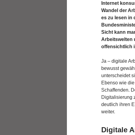
Internet konsu
Wandel der Arb
es zu lesen in
Bundesminister
Sicht kann man
Arbeitswelten
offensichtlich 
Ja – digitale Ar
bewusst gewählt
unterscheidet s
Ebenso wie die 
Schaffenden. De
Digitalisierun
deutlich ihren 
weiter.
Digitale A