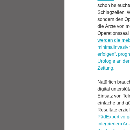
schon beleuchte
Schlagzeilen. W
sondern den Ope
die Ärzte von m
Operationssaal 
werden die meis
minimalinvasiv
erfolgen“,
progn
Urologie an der 
Zeitung.
Natürlich brauc
digital unterstü
Einsatz von Tel
einfache und gü
Resultate erzie
PädExpert vorge
integriertem A