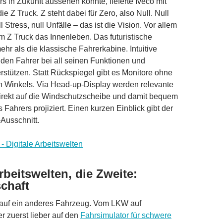
rs in Zukunft aussehen könnte, lieferte Iveco mit
e Z Truck. Z steht dabei für Zero, also Null. Null
 Stress, null Unfälle – das ist die Vision. Vor allem
m Z Truck das Innenleben. Das futuristische
ehr als die klassische Fahrerkabine. Intuitive
den Fahrer bei all seinen Funktionen und
erstützen. Statt Rückspiegel gibt es Monitore ohne
n Winkels. Via Head-up-Display werden relevante
direkt auf die Windschutzscheibe und damit bequem
s Fahrers projiziert. Einen kurzen Einblick gibt der
Ausschnitt.
rbeitswelten, die Zweite:
chaft
 auf ein anderes Fahrzeug. Vom LKW auf
er zuerst lieber auf den
Fahrsimulator für schwere