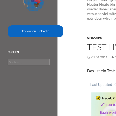
Heute? Heute bin 
wieder dabei: abe
versuche viel mitz
getrieben wird na
Follow on LinkedIn
VISIONEN
TEST L
SUCHEN
01.01.2011
Suchen
nach:
Das ist ein Test: