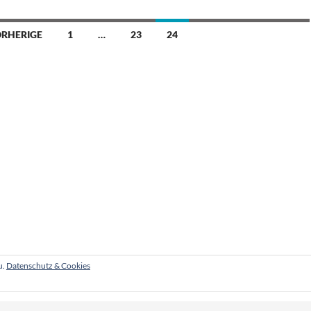
RHERIGE
1
…
23
24
u.
Datenschutz & Cookies