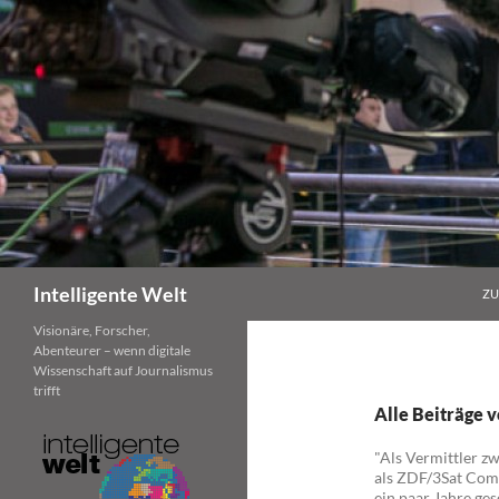
Zum
Inhalt
springen
Suchen
Intelligente Welt
ZU
Visionäre, Forscher,
Abenteurer – wenn digitale
Wissenschaft auf Journalismus
trifft
Alle Beiträge v
"Als Vermittler zw
als ZDF/3Sat Com
ein paar Jahre ges