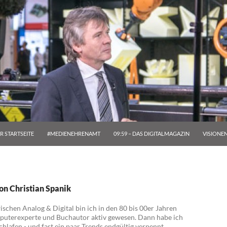
R STARTSEITE
#MEDIENEHRENAMT
09:59 – DAS DIGITALMAGAZIN
VISIONE
on Christian Spanik
ischen Analog & Digital bin ich in den 80 bis 00er Jahren
puterexperte und Buchautor aktiv gewesen. Dann habe ich
chlafen - und fast ein paar Trends endgültig verpennt.