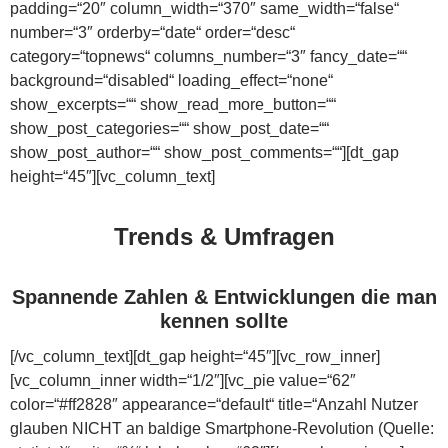
padding=“20″ column_width=“370″ same_width=“false“
number=“3″ orderby=“date“ order=“desc“
category=“topnews“ columns_number=“3″ fancy_date=““
background=“disabled“ loading_effect=“none“
show_excerpts=““ show_read_more_button=““
show_post_categories=““ show_post_date=““
show_post_author=““ show_post_comments=““][dt_gap
height=“45″][vc_column_text]
Trends & Umfragen
Spannende Zahlen & Entwicklungen die man
kennen sollte
[/vc_column_text][dt_gap height=“45″][vc_row_inner]
[vc_column_inner width=“1/2″][vc_pie value=“62″
color=“#ff2828″ appearance=“default“ title=“Anzahl Nutzer
glauben NICHT an baldige Smartphone-Revolution (Quelle: