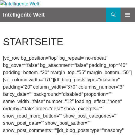
Zum
Inhalt
Suchen
Intelligente Welt
springen
PRIMÄR
MENÜ
STARTSEITE
[vc_row bg_position=“top“ bg_repeat=“no-repeat“
bg_cover=“false“ bg_attachment=“false“ padding_top=“40″
padding_bottom=“20″ margin_top=“55″ margin_bottom=“50″]
[vc_column width=“1/1″][dt_blog_posts type=“masonry“
padding=“20″ column_width=“370″ columns_number=“3″
fancy_date=““ background=“disabled“ proportion=““
same_width=“false“ number=“12″ loading_effect=“none“
orderby=“date“ order=“desc“ show_excerpts=““
show_read_more_button=““ show_post_categories=““
show_post_date=““ show_post_author=““
show_post_comments=““][dt_blog_posts type=“masonry“