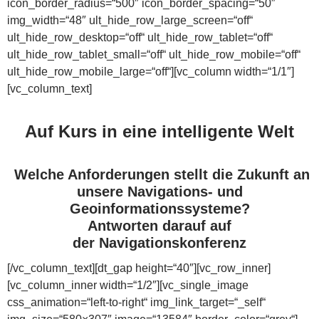
icon_border_radius=“500″ icon_border_spacing=“50″
img_width=“48″ ult_hide_row_large_screen=“off“
ult_hide_row_desktop=“off“ ult_hide_row_tablet=“off“
ult_hide_row_tablet_small=“off“ ult_hide_row_mobile=“off“
ult_hide_row_mobile_large=“off“][vc_column width=“1/1″]
[vc_column_text]
Auf Kurs in eine intelligente Welt
Welche Anforderungen stellt die Zukunft an
unsere Navigations- und
Geoinformationssysteme?
Antworten darauf auf
der Navigationskonferenz
[/vc_column_text][dt_gap height=“40″][vc_row_inner]
[vc_column_inner width=“1/2″][vc_single_image
css_animation=“left-to-right“ img_link_target=“_self“