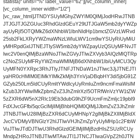
statista)“ units=“%“ label_value=“62″][/vc_column_inner]
[vc_column_inner width=“1/2″]
[vc_raw_html]JTNDYSUyMGhyZWYlM0QlMjJodHRwJTNB
JTJGJTJGZGUuc3RhdGlzdGEuY29tJTJGaW5mb2dyYWZp
ayUyRjI5OTQlMkZ6dXNhbW1lbnNldHp1bmctZGVzLWRvd
25sb2FkLXRyYWZmaWNzLWluLWV1cm9wYSUyRiUyMiU
yMHRpdGxlJTNEJTIySW5mb2dyYWZpayUzQSUyMFNvJT
Iwc2V0enQlMjBzaWNoJTIwZGVyJTIwZXVyb3AlQzMlQTRp
c2NoZSUyMFRyYWZmaWMlMjB6dXNhbW1lbiUyMCU3Qy
UyMFN0YXRpc3RhJTIyJTNFJTNDaW1nJTIwc3JjJTNEJTI
yaHR0cHMlM0ElMkYlMkZkMjh3YnVjaDBqbHY3di5jbG91Z
GZyb250Lm5ldCUyRmltYWdlcyUyRmluZm9ncmFmaWslM
kZub3JtYWwlMkZpbmZvZ3JhZmlrXzI5OTRfWnVzYW1tZW
5zZXR6dW5nX2Rlc19Eb3dubG9hZF9UcmFmZmljc19pbl9
FdXJvcGFfbi5qcGclMjIlMjBhbHQlM0QlMjJJbmZvZ3JhZmlr
JTNBJTIwU28lMjBzZXR6dCUyMHNpY2glMjBkZXIlMjBldX
JvcCVDMyVBNGlzY2hlJTIwVHJhZmZpYyUyMHp1c2FtbW
VuJTIwJTdDJTIwU3RhdGlzdGElMjIlMjBzdHlsZSUzRCUy
MndpZHRoJTNBJTIwMTAwJTI1JTNCJTIwaGVpZ2h0JTN