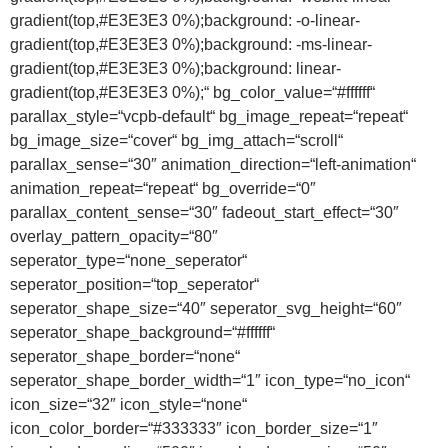
gradient(top,#E3E3E3 0%);background: -o-linear-
gradient(top,#E3E3E3 0%);background: -ms-linear-
gradient(top,#E3E3E3 0%);background: linear-
gradient(top,#E3E3E3 0%);“ bg_color_value=“#ffffff“
parallax_style=“vcpb-default“ bg_image_repeat=“repeat“
bg_image_size=“cover“ bg_img_attach=“scroll“
parallax_sense=“30″ animation_direction=“left-animation“
animation_repeat=“repeat“ bg_override=“0″
parallax_content_sense=“30″ fadeout_start_effect=“30″
overlay_pattern_opacity=“80″
seperator_type=“none_seperator“
seperator_position=“top_seperator“
seperator_shape_size=“40″ seperator_svg_height=“60″
seperator_shape_background=“#ffffff“
seperator_shape_border=“none“
seperator_shape_border_width=“1″ icon_type=“no_icon“
icon_size=“32″ icon_style=“none“
icon_color_border=“#333333″ icon_border_size=“1″