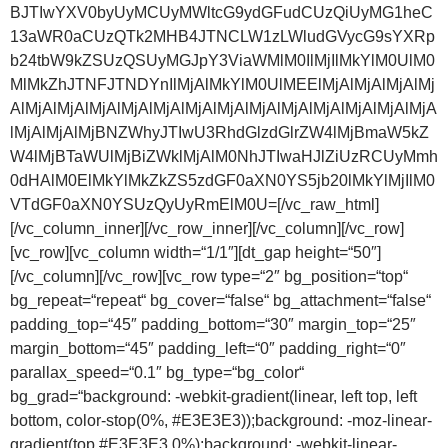
BJTIwYXV0byUyMCUyMWltcG9ydGFudCUzQiUyMG1heC
13aWR0aCUzQTk2MHB4JTNCLW1zLWludGVycG9sYXRp
b24tbW9kZSUzQSUyMGJpY3ViaWMlM0IlMjIlMkYlM0UlM0
MlMkZhJTNFJTNDYnIlMjAlMkYlM0UlMEElMjAlMjAlMjAlMj
AlMjAlMjAlMjAlMjAlMjAlMjAlMjAlMjAlMjAlMjAlMjAlMjAlMjA
lMjAlMjAlMjBNZWhyJTIwU3RhdGlzdGlrZW4lMjBmaW5kZ
W4lMjBTaWUlMjBiZWklMjAlM0NhJTIwaHJlZiUzRCUyMmh
0dHAlM0ElMkYlMkZkZS5zdGF0aXN0YS5jb20lMkYlMjIlM0
VTdGF0aXN0YSUzQyUyRmElM0U=[/vc_raw_html]
[/vc_column_inner][/vc_row_inner][/vc_column][/vc_row]
[vc_row][vc_column width=“1/1″][dt_gap height=“50″]
[/vc_column][/vc_row][vc_row type=“2″ bg_position=“top“
bg_repeat=“repeat“ bg_cover=“false“ bg_attachment=“false“
padding_top=“45″ padding_bottom=“30″ margin_top=“25″
margin_bottom=“45″ padding_left=“0″ padding_right=“0″
parallax_speed=“0.1″ bg_type=“bg_color“
bg_grad=“background: -webkit-gradient(linear, left top, left
bottom, color-stop(0%, #E3E3E3));background: -moz-linear-
gradient(top,#E3E3E3 0%);background: -webkit-linear-