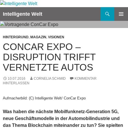
Zum
Inhalt
Suchen
Intelligente Welt
springen
PRIMÄR
MENÜ
HINTERGRUND
,
MAGAZIN
,
VISIONEN
CONCAR EXPO –
DISRUPTION TRIFFT
VERNETZTE AUTOS
10.07.2016
CORNELIA SCHMID
KOMMENTAR
HINTERLASSEN
Aufmacherbild: (C) Intelligente Welt/ ConCar Expo
Was haben die nächste Mobilfunknetz-Generation 5G,
neue Geschäftsmodelle in der Automobilindustrie und
das Thema Blockchain miteinander zu tun? Sie spielten