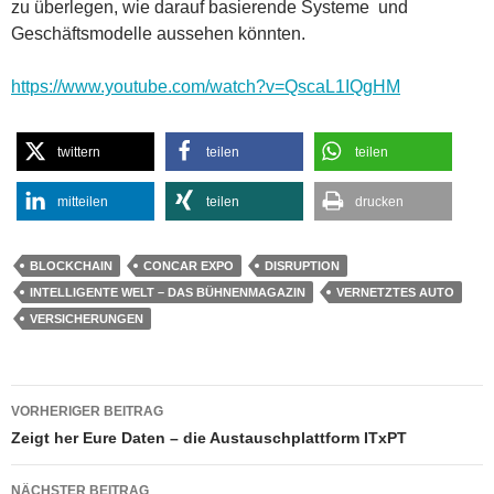
zu überlegen, wie darauf basierende Systeme und
Geschäftsmodelle aussehen könnten.
https://www.youtube.com/watch?v=QscaL1IQgHM
twittern
teilen
teilen
mitteilen
teilen
drucken
BLOCKCHAIN
CONCAR EXPO
DISRUPTION
INTELLIGENTE WELT – DAS BÜHNENMAGAZIN
VERNETZTES AUTO
VERSICHERUNGEN
Beitragsnavigation
VORHERIGER BEITRAG
Zeigt her Eure Daten – die Austauschplattform ITxPT
NÄCHSTER BEITRAG